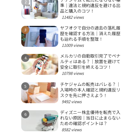
準｜違法と規約違反を避ける出
品と購入のコツ！
11482 views
ヤフオクで自分の過去の落札履
歴を確認する方法｜消えた履歴
も辿れる手順を整理！
11009 views
メルカリの自動取引完了でペナ
ルティはある？｜放置を避けて
安全に取引を終えるコツ！
10798 views
チケジャムの転売はバレる？｜
入場時の本人確認と規約違反リ
スクを先に押さえよう！
9492 views
ディズニー株主優待を転売で入
れない原因｜当日に止まらない
ための確認ポイントは？
8582 views