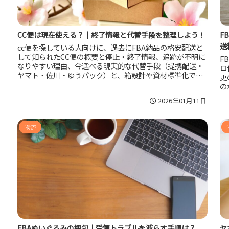
CC便は現在使える？｜終了情報と代替手段を整理しよう！
F
送
cc便を探している人向けに、過去にFBA納品の格安配送と
して知られたCC便の概要と停止・終了情報、追跡が不明に
F
なりやすい理由、今選べる現実的な代替手段（提携配送・
ロ
ヤマト・佐川・ゆうパック）と、箱設計や資材標準化で納
更
品コストを下げるコツをまとめました。
の
送
2026年01月11日
物流
FBAぬいぐるみの梱包｜受領トラブルを減らす手順は？
ヤ