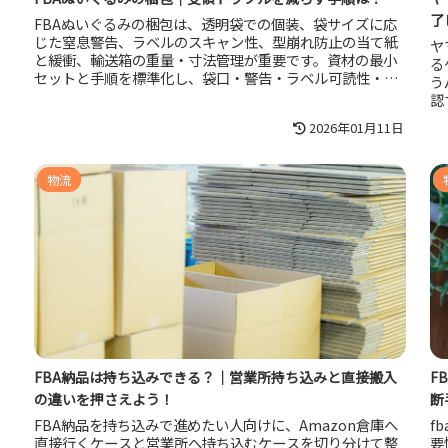
了
FBAぬいぐるみの梱包は、透明袋での個装、袋サイズに応
じた窒息警告、ラベルのスキャン性、型崩れ防止の当て紙
ヤ
と緩衝、輸送箱の重量・寸法管理が重要です。資材の最小
る
セットと手順を標準化し、袋口・警告・ラベル可読性・箱
う
強度を固定チェックすれば、受領不備や汚れ・臭いクレー
認
ムを減らせます。
ス
2026年01月11日
改
物流
FBA納品は持ち込みできる？｜営業所持ち込みと直接搬入
F
の違いを押さえよう！
断
FBA納品を持ち込みで進めたい人向けに、Amazon倉庫へ
f
直接行くケースと営業所へ持ち込むケースを切り分けて整
要