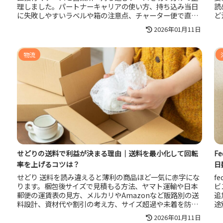
理しました。パートナーキャリアの使い方、持ち込み当日
読
に失敗しやすいラベルや箱の注意点、チャーター便で直接
ど
搬入する場合の予約の考え方まで、最短で納品を通す判断
の
2026年01月11日
軸が分かります。
ア
物流
せどりの送料で利益が決まる理由｜送料を最小化して回転
F
率を上げるコツは？
日
せどり 送料を読み違えると薄利の商品ほど一気に赤字にな
f
ります。梱包後サイズで見積もる方法、ヤマト運輸や日本
ビ
郵便の運賃表の見方、メルカリやAmazonなど販路別の送
追
料設計、資材代や割引の考え方、サイズ超過や未着を防ぐ
途
チェック項目まで、利益を守って回転率を上げる実務手順
2026年01月11日
をまとめました。