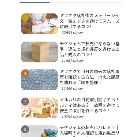
ヤフオク落札後のメッセージ例
文｜気まずさを避けてスムーズ
に取引するコツ!
22893 views
チケジャムで転売にならない基
準｜違法と規約違反を避ける出
品と購入のコツ！
11482 views
ヤフオクで自分の過去の落札履
歴を確認する方法｜消えた履歴
も辿れる手順を整理！
11009 views
メルカリの自動取引完了でペナ
ルティはある？｜放置を避けて
安全に取引を終えるコツ！
10798 views
チケジャムの転売はバレる？｜
入場時の本人確認と規約違反リ