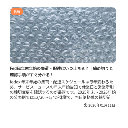
物流
FedEx年末年始の集荷・配達はいつ止まる？｜締め切りと
確認手順がすぐ分かる！
fedex 年末年始の集荷・配達スケジュールは毎年変わるた
め、サービスニュースの年末年始告知で休業日と営業所別
の締切変更を確認するのが最短です。2025年末〜2026年始
の公表例では12/30〜1/4が休業で、同日便搭載の締切前倒
しやドライアイス貨物の例外も案内されています。オンラ
2026年01月11日
イン集荷予約と追跡、所在地検索、電話・チャット・フォ
ームを併用して、遅延と手戻りを防ぎましょう。