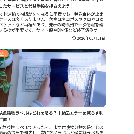
したサービスと代替手段を押さえよう！
マト運輸で物販がなくなると不安でも、発送自体が止ま
ケースは多くありません。薄物はネコポスやクロネコゆ
パケットなど再編があり、発表の時系列で一次情報を確
するのが重要です。ヤマト便やDM便など終了済みサービ
の代替、資材の最適化、購入者への到着目安の提示で、
2026年01月11日
定があっても物販の発送を安定させられます。
物流
BA危険物ラベルはどれを貼る？｜納品エラーを減らす判
手順！
ba 危険物 ラベルで迷ったら、まず危険物分類の確定と必
情報の提出を優先し、次に商品ラベルと輸送箱ラベルを