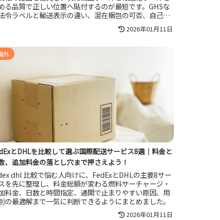
める品質で正しい位置へ貼付するのが最短です。GHSな
法令ラベルと輸送表示の違い、混在梱包の可否、自己流
危険物表示で配送が止まる落とし穴、パートナーキャリ
2026年01月11日
利用時の注意点まで実務手順で整理します。
海外
edExとDHLを比較して選ぶ国際配送サービス8選｜料金と
数、追加料金の落とし穴まで押さえよう！
edex dhl 比較で悩む人向けに、FedExとDHLの主要8サー
スを先に整理し、料金総額が変わる燃料サーチャージ・
加料金、日数と時間指定、通関で止まりやすい原因、用
別の最適解まで一気に判断できるようにまとめました。
2026年01月11日