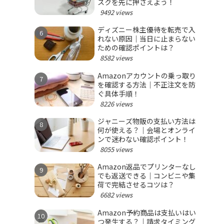
スクを先に押さえよう！
9492 views
ディズニー株主優待を転売で入
れない原因｜当日に止まらない
ための確認ポイントは？
8582 views
Amazonアカウントの乗っ取り
を確認する方法｜不正注文を防
ぐ具体手順！
8226 views
ジャニーズ物販の支払い方法は
何が使える？｜会場とオンライ
ンで迷わない確認ポイント！
8055 views
Amazon返品でプリンターなし
でも返送できる｜コンビニや集
荷で完結させるコツは？
6682 views
Amazon予約商品は支払いはい
つ発生する？｜請求タイミング