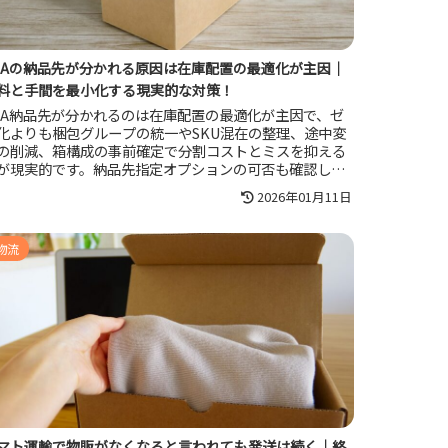
BAの納品先が分かれる原因は在庫配置の最適化が主因｜
料と手間を最小化する現実的な対策！
BA納品先が分かれるのは在庫配置の最適化が主因で、ゼ
化よりも梱包グループの統一やSKU混在の整理、途中変
の削減、箱構成の事前確定で分割コストとミスを抑える
が現実的です。納品先指定オプションの可否も確認し、
料と作業を最小化する運用の型を作りましょう。
2026年01月11日
物流
マト運輸で物販がなくなると言われても発送は続く｜終