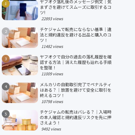
ヤフオク落札後のメッセージ例文｜気
まずさを避けてスムーズに取引するコ
ツ!
22893 views
チケジャムで転売にならない基準｜違
法と規約違反を避ける出品と購入のコ
ツ！
11482 views
ヤフオクで自分の過去の落札履歴を確
認する方法｜消えた履歴も辿れる手順
を整理！
11009 views
メルカリの自動取引完了でペナルティ
はある？｜放置を避けて安全に取引を
終えるコツ！
10798 views
チケジャムの転売はバレる？｜入場時
の本人確認と規約違反リスクを先に押
さえよう！
9492 views