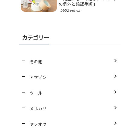
の例外と確認手順！
5602 views
カテゴリー
その他
アマゾン
ツール
メルカリ
ヤフオク