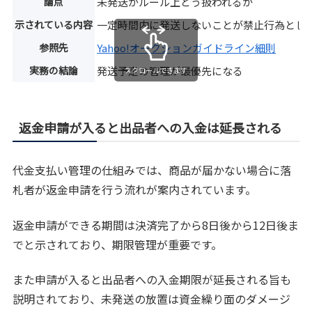
論点
未発送がルール上どう扱われるか
示されている内容
一定時間内に発送しないことが禁止行為とし
参照先
Yahoo!オークションガイドライン細則
実務の結論
発送予定の管理が最優先になる
スクロールできます
返金申請が入ると出品者への入金は延長される
代金支払い管理の仕組みでは、商品が届かない場合に落
札者が返金申請を行う流れが案内されています。
返金申請ができる期間は決済完了から8日後から12日後ま
でと示されており、期限管理が重要です。
また申請が入ると出品者への入金期限が延長される旨も
説明されており、未発送の放置は資金繰り面のダメージ