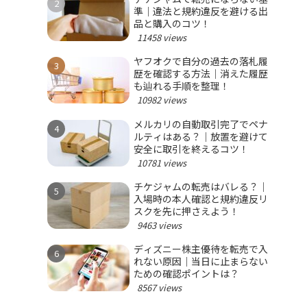
準｜違法と規約違反を避ける出
品と購入のコツ！
11458 views
ヤフオクで自分の過去の落札履
歴を確認する方法｜消えた履歴
も辿れる手順を整理！
10982 views
メルカリの自動取引完了でペナ
ルティはある？｜放置を避けて
安全に取引を終えるコツ！
10781 views
チケジャムの転売はバレる？｜
入場時の本人確認と規約違反リ
スクを先に押さえよう！
9463 views
ディズニー株主優待を転売で入
れない原因｜当日に止まらない
ための確認ポイントは？
8567 views