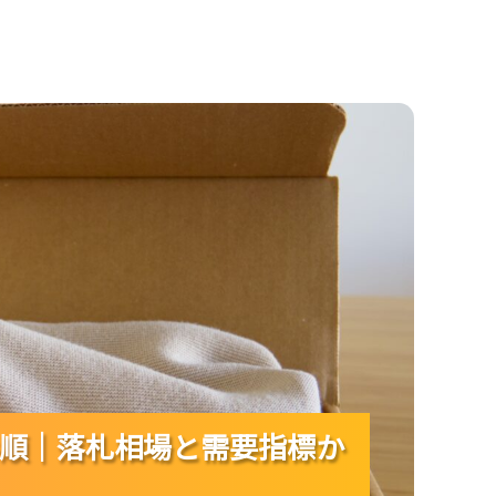
場と需要指標から利益候補を見抜く！
順｜落札相場と需要指標か
順｜落札相場と需要指標か
順｜落札相場と需要指標か