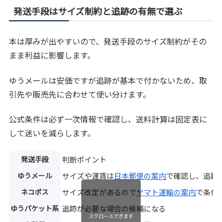
発送手段はサイズ制約と追跡の有無で選ぶ
本は厚みが出やすいので、発送手段のサイズ制約がその
まま利益に影響します。
ゆうメールは安価ですが追跡が基本で付かないため、取
引先や販売先に合わせて使い分けます。
公式条件は必ず一次情報で確認し、送料計算は固定表に
して迷いを減らします。
発送手段
判断ポイント
ゆうメール
サイズや運賃は
日本郵便の案内
で確認し、追跡
ネコポス
サイズ改定があるので
ヤマト運輸の案内
で条件
ゆうパケット系
追跡が必要な場合の候補になる
スクロールできます