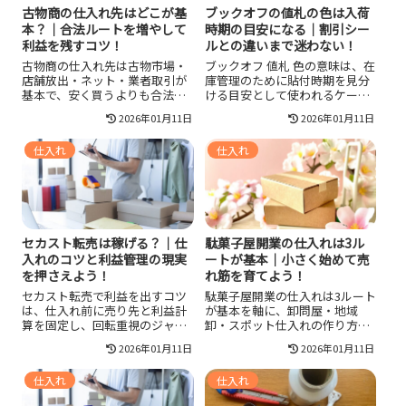
古物商の仕入れ先はどこが基
ブックオフの値札の色は入荷
本？｜合法ルートを増やして
時期の目安になる｜割引シー
利益を残すコツ！
ルとの違いまで迷わない！
古物商の仕入れ先は古物市場・
ブックオフ 値札 色の意味は、在
店舗放出・ネット・業者取引が
庫管理のために貼付時期を見分
基本で、安く買うよりも合法運
ける目安として使われるケース
用と数値管理が利益を左右しま
が多いとされますが、フランチ
2026年01月11日
2026年01月11日
す。取引相手の確認と帳簿記録
ャイズ店など例外もあります。
を固め、ジャンルを絞って相場
割引率が書かれた値引きシール
仕入れ
仕入れ
と検品の型を作り、支払い条件
は別物なので、棚表示と印字を
と信頼で継続ルートを増やして
優先し、色は補助として使うと
安定仕入れにつなげます。
レジで迷いません。
セカスト転売は稼げる？｜仕
駄菓子屋開業の仕入れは3ル
入れのコツと利益管理の現実
ートが基本｜小さく始めて売
を押さえよう！
れ筋を育てよう！
セカスト転売で利益を出すコツ
駄菓子屋開業の仕入れは3ルート
は、仕入れ前に売り先と利益計
が基本を軸に、卸問屋・地域
算を固定し、回転重視のジャン
卸・スポット仕入れの作り方、
ルで小さく検証して型を作るこ
ロットと送料で原価が変わる考
2026年01月11日
2026年01月11日
とです。買取不可品目や本人確
え方、定番中心の品揃え、回転
認など公式ルールを確認しつ
日数での在庫管理、セット販売
仕入れ
仕入れ
つ、古物商許可や税金の論点も
での客単価設計、許可や食品衛
一次情報で整理すれば、損を避
生責任者の注意点まで一気に整