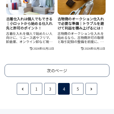
けながら安定して積み上げられ
理し、最短で売場を形にする手
ます。
順をまとめます。
古着仕入れは個人でもできる
古物商のオークション仕入れ
｜小ロットから始める仕入れ
で必要な準備｜トラブルを避
先と許可のポイント！
けて利益を積み上げるには！
古着仕入れを個人で始めたい人
古物商のオークション仕入れを
向けに、リユース店やフリマ、
始めるなら、古物商許可の取得
卸倉庫、オンライン卸など現実
と取引記録の整備を前提に、古
的な仕入れルートの選び方と、
物市場とネットの違いを理解し
2026年01月11日
2026年01月11日
古物商許可が必要になる考え
て入札上限と検品手順を型化す
方、手数料19,000円や概ね40日
ることが重要で、偽物や出所不
目安の申請情報、失敗しない仕
明品の回避と回転重視の値付け
入れ基準と小資金で回す手順を
運用でトラブルを減らしながら
まとめて整理します。
利益を積み上げられます。
次のページ
前
次
1
3
4
5
へ
へ