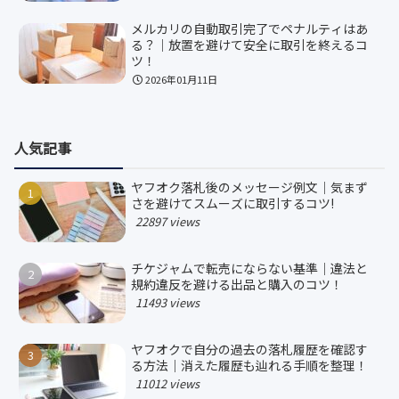
メルカリの自動取引完了でペナルティはあ
る？｜放置を避けて安全に取引を終えるコ
ツ！
2026年01月11日
人気記事
ヤフオク落札後のメッセージ例文｜気まず
さを避けてスムーズに取引するコツ!
22897 views
チケジャムで転売にならない基準｜違法と
規約違反を避ける出品と購入のコツ！
11493 views
ヤフオクで自分の過去の落札履歴を確認す
る方法｜消えた履歴も辿れる手順を整理！
11012 views