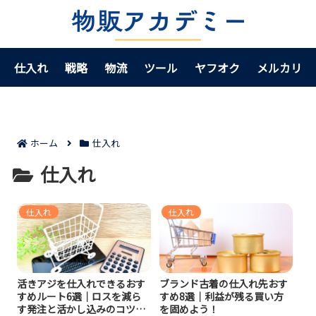
仕入れ
戦略
物流
ツール
ヤフオク
メルカリ
ホーム
仕入れ
仕入れ
仕入れ
仕入れ
活きアジを仕入れできるおす
ブランド古着の仕入れ先おす
すめルート6選｜ロスを減ら
すめ8選｜利益が残る買い方
す発注と活かし込みのコツ
を固めよう！