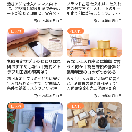
は？
活きアジを仕入れたい人向け
ブランド古着 仕入れは、仕入れ
に、釣り餌と飲食用途で最適ル
先の選び方と仕入れ上限のルー
ートが変わる理由と、実在の仕
ル化で利益が決まります。フリ
入れ先6候補を比較しながら紹介
マ・オークション・BtoB卸・公
2026年01月11日
2026年01月11日
します。受け取り遅れや過密で
式リユースの特徴を比較し、真
弱らせない発注設計、酸素と水
贋リスクや送料手数料の落とし
仕入れ
仕入れ
温と水質を崩さない保管手順、
穴を避けながら回転を上げる手
欠品に備える第二ルートの作り
順を整理。おすすめ8選と、相場
方まで整理し、ロスを減らして
チェック・状態判定・在庫管理
実質原価を安定させたい人に役
の型をまとめて紹介します。
立つ内容です。
初回限定サプリのせどりは原
みなし仕入れ率とは簡単に言
則おすすめしない｜規約とト
うと何か｜簡易課税の計算と
ラブル回避の現実は？
業種判定のコツがつかめる！
初回限定サプリのせどりは安く
みなし仕入れ率とは簡単に言う
仕入れられる一方で、定期購入
と、消費税の簡易課税制度で仕
条件の誤認リスクやフリマ規約
入税額控除を売上税額×割合で
の制約、薬効表現の禁止など落
推計するための率です。第1種
2026年01月11日
2026年01月11日
とし穴が多く、未開封と賞味期
90％から第6種40％まで事業区
限の明確化や状態中心の説明が
分で決まり、区分ミスや売上の
仕入れ
仕入れ
必須で、返品・削除・利用制限
未区分は不利になりがちなの
の損失も踏まえて回転商材や正
で、国税庁の定義と届出期限を
規仕入れ、情報発信型の収益化
確認しつつ、原則課税や2割特例
まで比較して判断したい人向け
との試算で自社に合う選択を整
です。
理します。