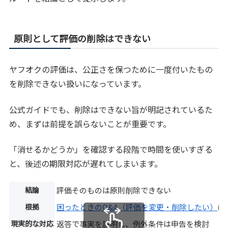
原則として評価の削除はできない
ヤフオクの評価は、公正さを保つために一度付いたもの
を削除できない扱いになっています。
公式ガイドでも、削除はできない旨が明記されているた
め、まずは前提を誤らないことが重要です。
「消せるかどうか」を確認する段階で時間を使いすぎる
と、後述の期限対応が遅れてしまいます。
結論
評価そのものは原則削除できない
根拠
困ったときのQ&A（評価を変更・削除したい）
に
現実的な対応
返答で事実を説明し、例外条件は申告を検討