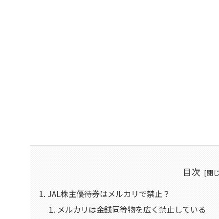
目次
JAL株主優待券はメルカリで禁止？
メルカリは金銭同等物を広く禁止している