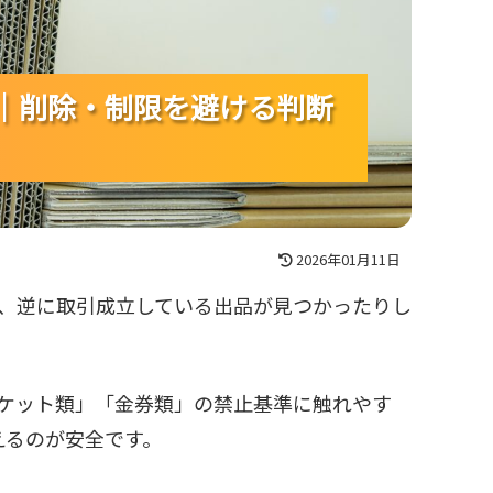
？｜削除・制限を避ける判断
？｜削除・制限を避ける判断
？｜削除・制限を避ける判断
2026年01月11日
り、逆に取引成立している出品が見つかったりし
チケット類」「金券類」の禁止基準に触れやす
えるのが安全です。