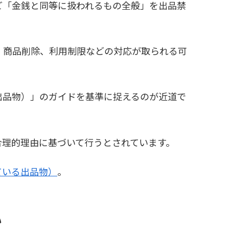
ど「金銭と同等に扱われるもの全般」を出品禁
、商品削除、利用制限などの対応が取られる可
出品物）」のガイドを基準に捉えるのが近道で
合理的理由に基づいて行うとされています。
ている出品物）
。
い