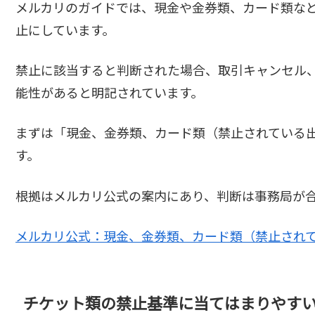
メルカリのガイドでは、現金や金券類、カード類な
止にしています。
禁止に該当すると判断された場合、取引キャンセル
能性があると明記されています。
まずは「現金、金券類、カード類（禁止されている
す。
根拠はメルカリ公式の案内にあり、判断は事務局が
メルカリ公式：現金、金券類、カード類（禁止され
チケット類の禁止基準に当てはまりやす