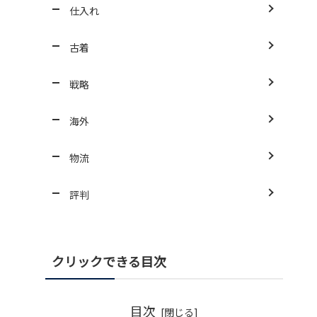
仕入れ
古着
戦略
海外
物流
評判
クリックできる目次
目次