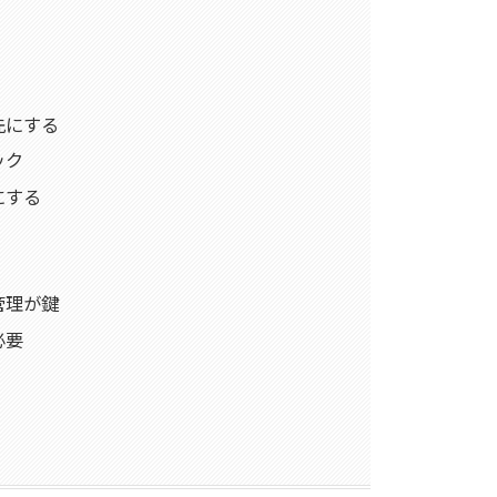
先にする
ック
にする
管理が鍵
必要