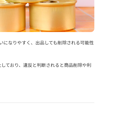
扱いになりやすく、出品しても削除される可能性
止しており、違反と判断されると商品削除や利
る