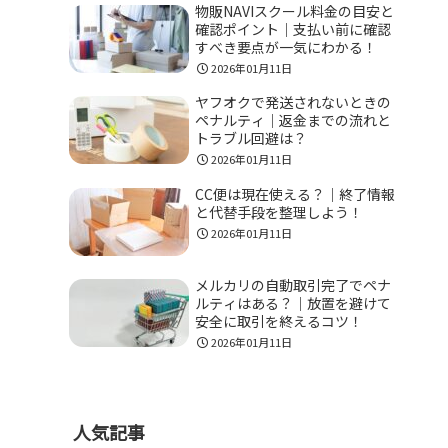
物販NAVIスクール料金の目安と
確認ポイント｜支払い前に確認
すべき要点が一気にわかる！
2026年01月11日
ヤフオクで発送されないときの
ペナルティ｜返金までの流れと
トラブル回避は？
2026年01月11日
CC便は現在使える？｜終了情報
と代替手段を整理しよう！
2026年01月11日
メルカリの自動取引完了でペナ
ルティはある？｜放置を避けて
安全に取引を終えるコツ！
2026年01月11日
人気記事