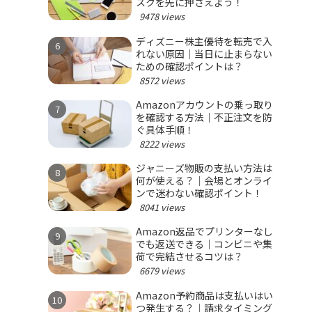
スクを先に押さえよう！
9478 views
ディズニー株主優待を転売で入
れない原因｜当日に止まらない
ための確認ポイントは？
8572 views
Amazonアカウントの乗っ取り
を確認する方法｜不正注文を防
ぐ具体手順！
8222 views
ジャニーズ物販の支払い方法は
何が使える？｜会場とオンライ
ンで迷わない確認ポイント！
8041 views
Amazon返品でプリンターなし
でも返送できる｜コンビニや集
荷で完結させるコツは？
6679 views
Amazon予約商品は支払いはい
つ発生する？｜請求タイミング