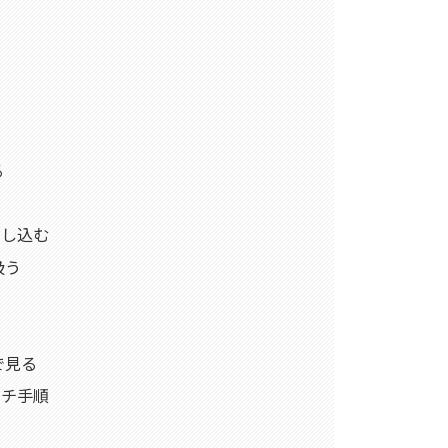
る
とし込む
扱う
で見る
ーチ手順