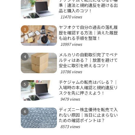
準｜違法と規約違反を避ける出
品と購入のコツ！
11470 views
ヤフオクで自分の過去の落札履
歴を確認する方法｜消えた履歴
も辿れる手順を整理！
10997 views
メルカリの自動取引完了でペナ
ルティはある？｜放置を避けて
安全に取引を終えるコツ！
10786 views
チケジャムの転売はバレる？｜
入場時の本人確認と規約違反リ
スクを先に押さえよう！
9479 views
ディズニー株主優待を転売で入
れない原因｜当日に止まらない
ための確認ポイントは？
8573 views